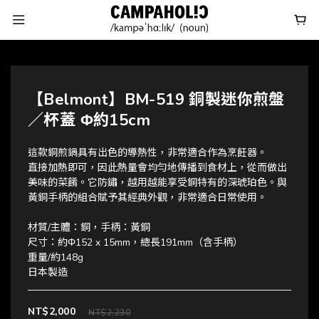
【Belmont】BM-519 銅製迷你煎盤
／杯蓋 Φ約15cm
這款銅煎鍋具有出色的導熱性，非常適合作為烹飪器。
直接加熱即可，因此熱量會均勻地傳播到食材上，從而做出
美味的菜餚。它防鏽，越用越能享受銅特有的深琥珀色。與
黃銅手柄的組合賦予其經典外觀，非常適合日常使用。
材質/主體：銅，手柄：黃銅
尺寸：約Φ152 x 15mm，總長191mm（含手柄）
重量/約148g
日本製造
NT$2,000
NT$2,230