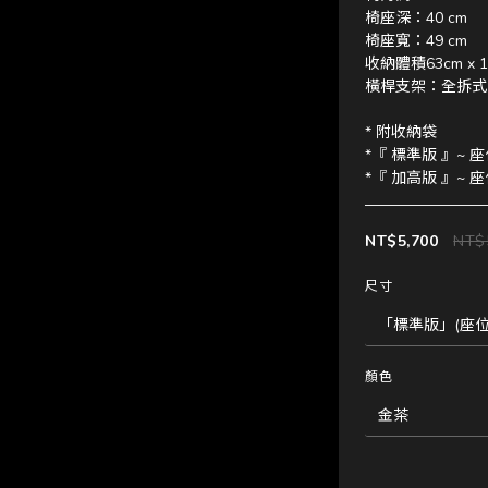
椅座深：40 cm
椅座寬：49 cm
收納體積63cm x 16
橫桿支架：全拆式 
* 附收納袋
*『 標準版 』~ 
*『 加高版 』~ 
NT$5,700
NT$
尺寸
顏色