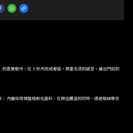
扣合」的直覺動作，在 5 秒內完成著裝。尊重毛孩的感受，讓出門前的
溫控科技： 內層採用棋盤格刷毛面料，在鎖住體溫的同時，透過格線導流
。