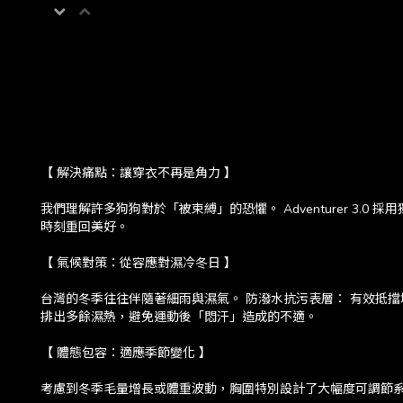
【 解決痛點：讓穿衣不再是角力 】
我們理解許多狗狗對於「被束縛」的恐懼。 Adventurer 3
時刻重回美好。
【 氣候對策：從容應對濕冷冬日 】
台灣的冬季往往伴隨著細雨與濕氣。 防潑水抗污表層： 有效抵擋城市
排出多餘濕熱，避免運動後「悶汗」造成的不適。
【 體態包容：適應季節變化 】
考慮到冬季毛量增長或體重波動，胸圍特別設計了大幅度可調節