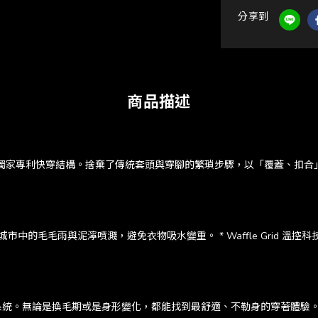
分享到
商品描述
.0 採用獨家專利快穿結構。捨棄了傳統套頭與穿腳的繁瑣步驟，以「覆蓋、
中的毛毛雨與泥濘噴濺，避免衣物吸水變重。 * Waffle Grid 
系統。無論是換毛期或是身形變化，都能找到最舒適、不勒身的穿著體驗