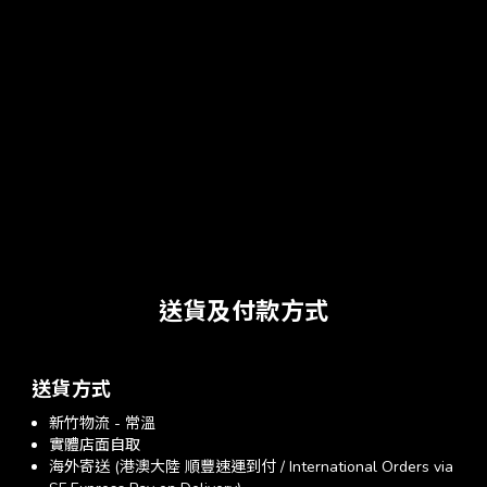
◤𝐌𝐮𝐥𝐭𝐢 𝐅𝐚𝐜𝐞 𝐋已取得𝐍𝐂𝐂
電信管制射頻器材型式認證證明 ◢
▸ 尺寸：295 x 75 x 42.8 mm
▸ 重量：942g
▸ 使用時間：8 - 80hrs
▸ 充電時間：3hrs (Based PD45W) / 7hrs (Based 18W)
▸ 防水防塵等級：IP66
▸ 商品包含：Multi Face本體、收納盒、勾環、充電線(USB
Type-C)
送貨及付款方式
送貨方式
新竹物流 - 常溫
實體店面自取
海外寄送 (港澳大陸 順豐速運到付 / International Orders via