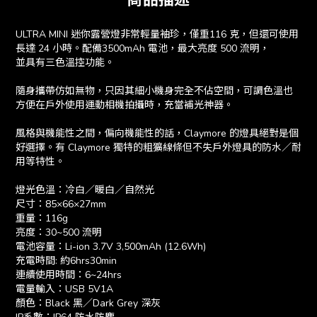
商品描述
ULTRA MINI 迷你露營燈非常輕量袖珍，僅重116 克，但還可使用
長達 24 小時。配備3500mAh 電池，最大亮度 500 流明，
並具有三色溫控功能。
隨身攜帶仿如無物，只因其細小機身完全不佔空間，可調色溫也
方便在戶外使用運動相機拍攝時，充當補光神器。
風格與機能性之間，偏向機能性的話，Claymore 的燈具絕對是個
好選擇。有 Claymore 獨特的粗獷線條但不失戶外燈具的防水／耐
用等特性。
燈光色溫：冷白／暖白／自然光
尺寸：85×66×27mm
重量：116g
亮度：30~500 流明
電池容量：Li-ion 3.7V 3,500mAh (12.6Wh)
充電時間: 約6hrs30min
連續使用時間：6~24hrs
電量輸入：USB 5V1A
顏色：Black 黑／Dark Grey 深灰