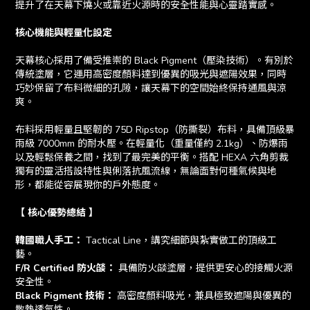
提升了在天幕下燒火或靠近火源時的安全性能與心靈踏實感。
核心機能與輕量化設定
天幕核心採用了備受推崇的 Black Pigment（壓染技術）。有別於
傳統塗層，它運用高密度顏料達到優異的吸光與遮陽效果，同時
巧妙保留了布料微細的孔隙，讓天幕下的空間始終保持通風與涼
爽。
布料採用輕量且堅韌的 75D Ripstop（防撕裂）布料，具備頂級暴
雨級 7000mm 的耐水壓。在輕量化（重量僅約 2.1kg）、防爆雨
以及輕鬆保養之間，找到了最完美的平衡。搭配 HEXA 六角剪裁
獨有的靈活搭設特性與俐落抗風流線，無論面對何種氣候與地
形，都能從容展現你的戶外態度。
【 核心優勢總結 】
韓國職人手工：
Tactical Line，講究細節與紮實做工的頂級工
藝。
F/R Certified 防火燄：
具備防火燄塗層，提供更安心的接觸火源
安全性。
Black Pigment 技術：
高密度顏料吸光，兼具極致遮陽與優異的
散熱透氣性。