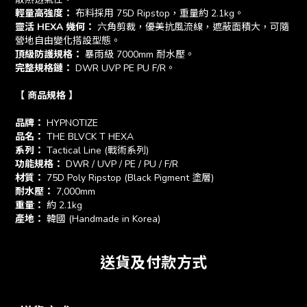
輕量高強度：
布料採用 75D Ripstop，重量約 2.1kg。
靈活 HEXA 幾何：
六角剪裁，優美抗風流線，遮蔽面積大，可隨
營地自由變化搭設型態。
頂級防護規格：
暴雨級 7000mm 耐水壓。
完整規格鏈：
DWR UVP PE PU F/R。
【 商品規格 】
品牌：
HYPNOTIZE
品名：
THE BLVCK T HEXA
系列：
Tactical Line (戰術系列)
功能規格：
DWR / UVP / PE / PU / F/R
材質：
75D Poly Ripstop (Black Pigment 塗層)
耐水壓：
7,000mm
重量：
約 2.1kg
產地：
韓國 (Handmade in Korea)
送貨及付款方式