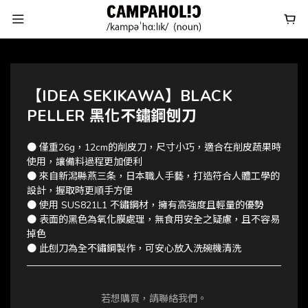
【IDEA SEKIKAWA】BLACK
PELLER 黑化不鏽鋼刨刀
● 僅重26g，12cm的削皮刀，尺寸小巧，適合在削皮蔬果時
使用，讓備料過程更加便利
● 來自新潟縣燕三条，日本職人手藝，打造符合人體工學的
設計，握取時更順手方便
● 使用 SUS821L1 不鏽鋼材，擁有高強度且輕量的優勢
● 表面的黑色為氧化膜處理，無食用安全之疑慮，且不容易
掉色
● 此刨刀為全不鏽鋼製作，可安心放入洗碗機清洗
若想購買，請聯絡我們。