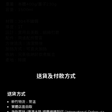
重量：本體400g/蓋子230g
1500ml
容量：
材質：304不鏽鋼
厚度：1T
設計：實用且美觀，細緻打磨
配件：周邊配件豐富
方便清洗：清潔簡便
加熱方式：可直火加熱
收納：完美收納於炊煮飯盒
產地：韓國
送貨及付款方式
送貨方式
新竹物流 - 常溫
實體店面自取
海外寄送 (港澳大陸 順豐速運到付 / International Orders via