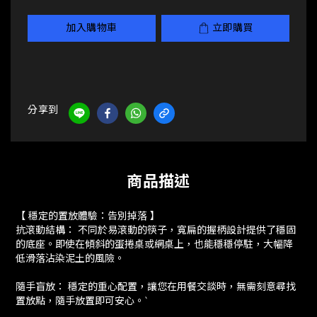
加入購物車
立即購買
分享到
商品描述
【 穩定的置放體驗：告別掉落 】
抗滾動結構： 不同於易滾動的筷子，寬扁的握柄設計提供了穩固
的底座。即使在傾斜的蛋捲桌或網桌上，也能穩穩停駐，大幅降
低滑落沾染泥土的風險。
隨手盲放： 穩定的重心配置，讓您在用餐交談時，無需刻意尋找
置放點，隨手放置即可安心。`