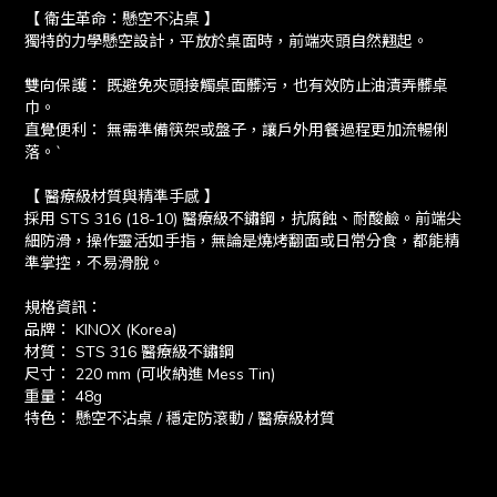
【 衛生革命：懸空不沾桌 】
獨特的力學懸空設計，平放於桌面時，前端夾頭自然翹起。
雙向保護： 既避免夾頭接觸桌面髒污，也有效防止油漬弄髒桌
巾。
直覺便利： 無需準備筷架或盤子，讓戶外用餐過程更加流暢俐
落。`
【 醫療級材質與精準手感 】
採用 STS 316 (18-10) 醫療級不鏽鋼，抗腐蝕、耐酸鹼。前端尖
細防滑，操作靈活如手指，無論是燒烤翻面或日常分食，都能精
準掌控，不易滑脫。
規格資訊：
品牌： KINOX (Korea)
材質： STS 316 醫療級不鏽鋼
尺寸： 220 mm (可收納進 Mess Tin)
重量： 48g
特色： 懸空不沾桌 / 穩定防滾動 / 醫療級材質