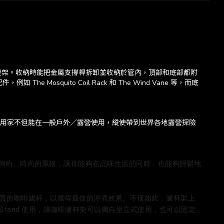
的小燈架。收納時能把金屬支撐桿拆卸並收納於管內，頂部和底部都附
quito Coil Rack 和 The Wind Vane 等，而底
著輕便設計，用家不但能在一般戶外／露營使用，縱使帶到世界各地露營探險
一種簡約、時尚的風格，讓你能夠在品味生活的同時，也能夠輕鬆地
料材質的咖啡濾杯，以獲得最佳的沖煮效果。不僅如此，濾杯架上
Stand 使用，讓咖啡濾杯架可以獨自坐立式使用，也可以固定