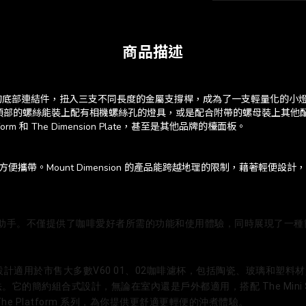
商品描述
密角度計算的底部連結件，扭入三支不同長度的金屬支撐桿，成為了一支輕量化
絲能裝上配有相機螺絲孔的燈具，或是配合附帶的螺母裝上其他配件，例如 The Mos
rm 和 The Dimension Plate，甚至是其他品牌的檯面板。
外出時更方便攜帶。Mount Dimension 的產品能跨越地理的限制，藉
愛好者的好助手。不僅提供了咖啡愛好者所需的功能和使用體驗，同時展現了
計適用於市售大多數V60 01、02咖啡濾杯，包括陶瓷、玻璃和塑
的簡約組合式設計，無論在室內還是戶外都適用，搭配 The Mini 
及 The Platform 系列，為你提供更舒適更輕便的沖煮體驗。