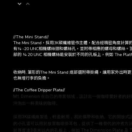
//The Mini Stand//
The Mini Stand，採用3K碳纖維管作主體，配合經精
有¼ -20 UNC相機螺絲頭和螺絲孔，並附帶相應的螺母和螺絲。頂部的螺
部的 ¼ 20 UNC 相機螺絲能安裝於不同的孔板上，例如 The Platfo
收納時, 筆形的The Mini Stand 底部還附帶掛繩，讓用家
也無增行李的負擔。
//The Coffee Dripper Plate//
Mt. Dimenion 在自己的專業領域，設計出一個咖啡
沖泡出一杯美味的咖啡。
採用3K碳纖維製造，輕盈耐用，易於攜帶和收納。它的開放式設
的小孔還可以用於放置咖啡掛耳包，提供了一種替代的沖煮方法。它
於厚度達3毫米以內的孔板上，例如 The Dimension Plate 