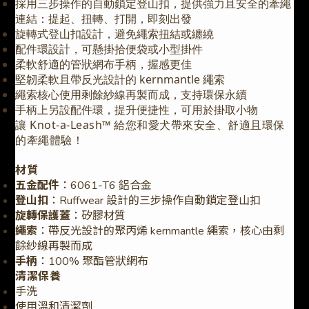
採用三步操作的自動鎖定登山扣，提供強力且安全的牽繩
連結：提起、扭轉、打開，即刻出發
旋轉式登山扣設計，避免繩索扭結或纏繞
配件環設計，可懸掛拾便袋或小型掛件
柔軟舒適的管狀網布手柄，握感更佳
堅韌柔軟且帶反光設計的 kernmantle 繩索
繩索核心使用剩餘紗線再製而成，支持環保永續
手柄上另設配件環，提升便捷性，可用於掛取小物
讓 Knot-a-Leash™ 給您和愛犬帶來安全、舒適且環保
的牽繩體驗！
材質
五金配件
：6061-T6 鋁合金
登山扣
：Ruffwear 設計的三步操作自動鎖定登山扣
旋轉保護蓋
：矽膠材質
繩索
：帶反光設計的聚丙烯 kernmantle 繩索，核心由剩
餘紗線再製而成
手柄
：100% 聚酯管狀網布
清潔保養
手洗
使用溫和清潔劑