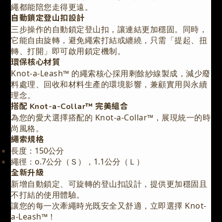
繩都能陪您走得更遠。
自動鎖定登山扣設計
三步操作的自動鎖定登山扣，讓連結更加穩固。同時，
它能自由旋轉，避免繩索打結或纏繞，只需「提起、扭
轉、打開」即可啟用鎖定機制。
環保核心材質
Knot-a-Leash™ 的繩索核心採用剩餘紗線製成，減少廢
料處理、回收和材料生產的環境影響，兼顧實用與永續
理念。
搭配 Knot-a-Collar™ 完美組合
為您的愛犬選擇搭配的 Knot-a-Collar™，展現統一的時
尚風格。
繩索規格
長度：150公分
繩徑：o.7公分（Ｓ），1.1公分（Ｌ）
全新升級
新增自動鎖定、可旋轉的登山扣設計，提供更加穩固且
不打結的使用體驗。
讓您的每一次牽繩時光既安全又舒適，立即選擇 Knot-
a-Leash™！