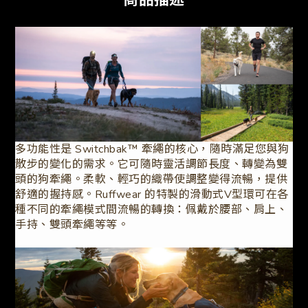
商品描述
多功能性是 Switchbak™ 牽繩的核心，隨時滿足您與狗
散步的變化的需求。它可隨時靈活調節長度、轉變為雙
頭的狗牽繩。柔軟、輕巧的織帶使調整變得流暢，提供
舒適的握持感。Ruffwear 的特製的滑動式V型環可在各
種不同的牽繩模式間流暢的轉換：佩戴於腰部、肩上、
手持、雙頭牽繩等等。