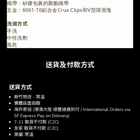
織帶：矽膠包裹的聚酯織帶
五金：6061-T6鋁合金Crux Clips和V型環滑塊
洗滌方式
手洗
中性洗劑
風乾
送貨及付款方式
送貨方式
新竹物流 - 常溫
實體店面自取
海外寄送 (港澳大陸 順豐速運到付 / International Orders via
SF Express Pay on Delivery)
7-11 取貨不付款 (C2C)
全家 取貨不付款 (C2C)
黑貓-常溫