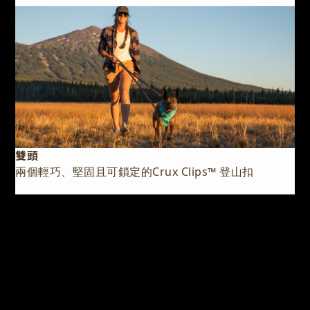
雙頭
兩個輕巧、堅固且可鎖定的Crux Clips™️ 登山扣