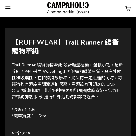
【RUFFWEAR】Trail Runner 緩衝
寵物牽繩
Trail Runner 緩衝寵物牽繩 設計輕量極簡，體積小巧，易於
收納。物料採用 Wavelength™的彈力織帶材質，具有伸縮
性和吸震性，在和狗狗散歩時，能保持一定距離的同時，亦
讓狗狗有適度空間漫遊和探索。牽繩設有可鎖定的 Crux 
Clip™旋轉扣環，能牢固連接更狗狗項圈或胸背帶。無論日
常帶狗狗散歩 或 進行戶外活動時都非常適合。
*長度: 1-1.8m
*織帶寬度：1.5cm
NT$1,000