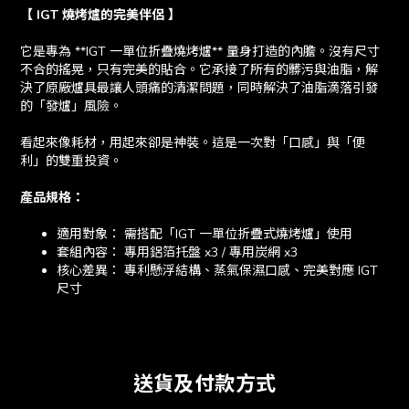
【 IGT 燒烤爐的完美伴侶 】
它是專為 **IGT 一單位折疊燒烤爐** 量身打造的內膽。沒有尺寸
不合的搖晃，只有完美的貼合。它承接了所有的髒污與油脂，解
決了原廠爐具最讓人頭痛的清潔問題，同時解決了油脂滴落引發
的「發爐」風險。
看起來像耗材，用起來卻是神裝。這是一次對「口感」與「便
利」的雙重投資。
產品規格：
適用對象： 需搭配「IGT 一單位折疊式燒烤爐」使用
套組內容： 專用鋁箔托盤 x3 / 專用炭網 x3
核心差異： 專利懸浮結構、蒸氣保濕口感、完美對應 IGT
尺寸
送貨及付款方式