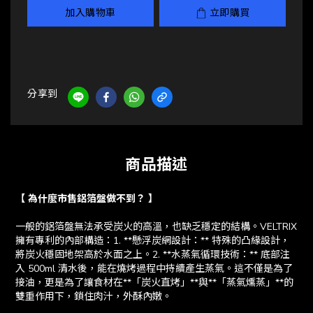
加入購物車
立即購買
分享到
商品描述
【 為什麼市售鋁箔盤做不到？ 】
一般的鋁箔盤無法承受炭火的高溫，也缺乏穩定的結構。VELTRIX
擁有專利的內部構造：1. **懸浮炭網設計：** 特殊的凸緣設計，
將炭火穩固地架高於水面之上。2. **水蒸氣循環技術：** 底部注
入 500ml 清水後，能在燒烤過程中持續產生蒸氣。這不僅是為了
接油，更是為了讓食材在**「炭火直烤」**與**「蒸氣燻蒸」**的
雙重作用下，鎖住肉汁，外酥內嫩。