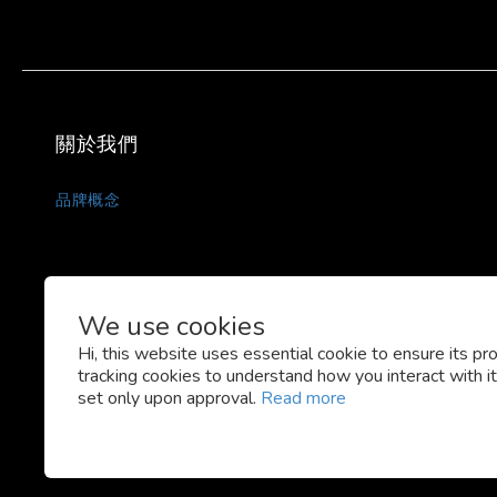
關於我們
品牌概念
We use cookies
Hi, this website uses essential cookie to ensure its pr
tracking cookies to understand how you interact with it.
set only upon approval.
Read more