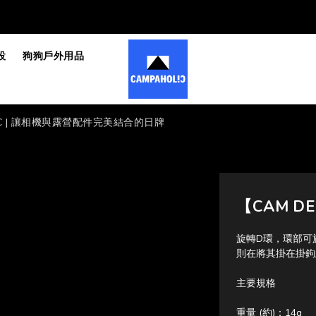
設
狗狗戶外用品
 CDC | 讓相機與露營配件完美結合的日牌
【CAM D
旋轉D環，環部可旋
則在將其掛在掛鉤
主要規格
重量 (約)：14g