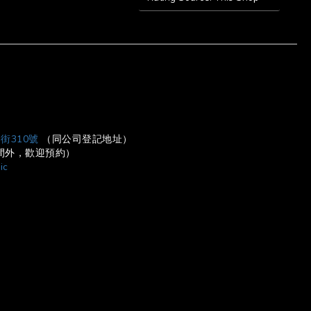
BUY NOW
街310號
（同公司登記地址）
營業時間外，歡迎預約）
ic