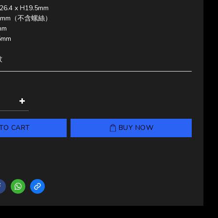
.4 x H19.5mm
13mm（不含螺絲）
mm
5mm
紋
TO CART
BUY NOW