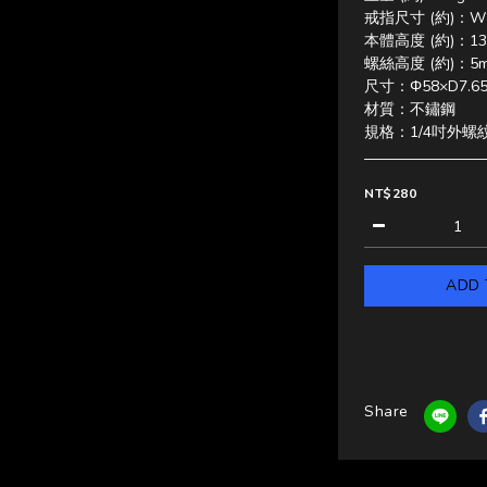
戒指尺寸 (約)：W26
本體高度 (約)：
螺絲高度 (約)：5
尺寸：Φ58×D7.6
材質：不鏽鋼
規格：1/4吋外螺
NT$280
ADD 
Share