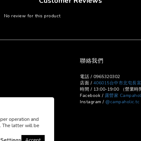
Customer Reviews
No review for this product
聯絡我們
電話 / 0965320302
店面 /
406015台中市北屯長富
時間 / 13:00-19:00 （
Facebook /
露營家 Campahol
Instagram /
@campaholic.tc
oper operation and
 The latter will be
Settings
Accept