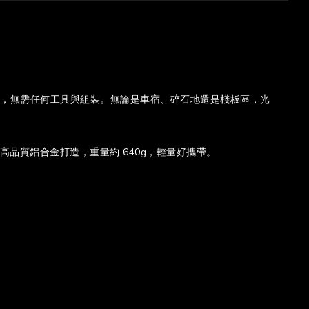
 的挺拔，無需任何工具與組裝。無論是車宿、碎石地還是棧板區，光
高品質鋁合金打造，重量約 640g，輕量好攜帶。