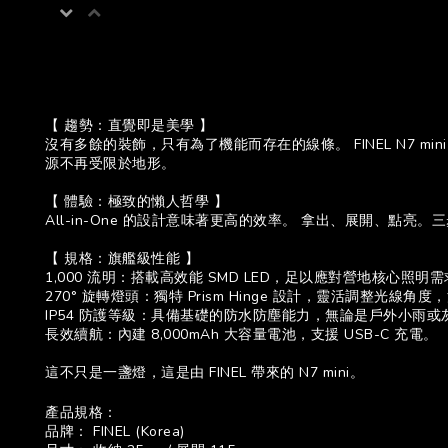
【 趨勢：直覺即是美學 】
沒有多餘的裝飾，只有為了機能而存在的線條。 FINEL N7 
源不再受限於地形。
【 體驗：極致的懶人哲學 】
All-in-One 的設計意味著更高的效率。 拿出、展開、
【 規格：旗艦級性能 】
1,000 流明：搭載高效能 SMD LED，足以應對營地核心照明
270° 旋轉燈頭：獨特 Prism Hinge 設計，靈活調整光線
IP54 防護等級：具備基礎的防水防塵能力，無論是戶外小雨
長效續航：內建 8,000mAh 大容量電池，支援 USB-C 充電。
這不只是一盞燈，這是由 FINEL 帶來的 N7 mini。
產品規格：
品牌： FINEL (Korea)