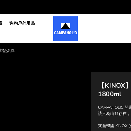
設
狗狗戶外用品
人露營炊具
【KINOX】
1800ml
CAMPAHOLI
該只為山野存在，
來自韓國 KIN