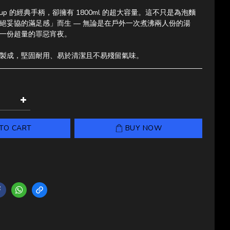
a Cup 的經典手柄，卻擁有 1800ml 的超大容量。這不只是為泡麵
絕妥協的滿足感」而生 — 無論是在戶外一次煮沸兩人份的湯
一份超量的罪惡宵夜。
製成，堅固耐用、易於清潔且不易殘留氣味。
TO CART
BUY NOW