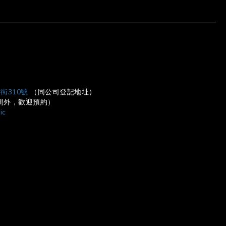
BUY NOW
街310號
（同公司登記地址）
營業時間外，歡迎預約）
ic