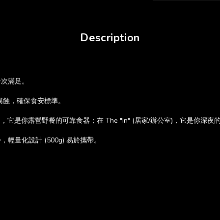
Description
一次滿足。
耐腐蝕，確保食安標準。
t" (戶外)，它是你露營野餐的可靠食器；在 The "In" (居家/辦公室)，它是
吊掛，輕量化設計 (500g) 易於攜帶。