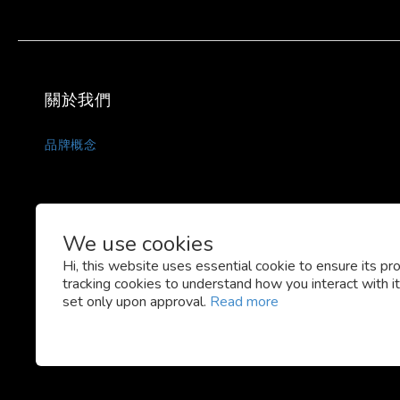
關於我們
品牌概念
We use cookies
Hi, this website uses essential cookie to ensure its pr
tracking cookies to understand how you interact with it.
set only upon approval.
Read more