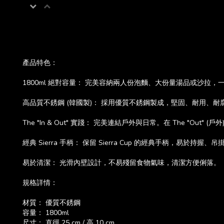
產品特色：
1800ml 絕對容量： 完美容納兩人份泡麵、大份量湯品或沙拉，
高品質不銹鋼 (韓國製)： 採用優質不銹鋼製成，堅固、耐用、
The "In & Out" 實踐： 完美連結戶外與日常。在 The "Ou
經典 Sierra 手柄： 保留 Sierra Cup 的經典手柄，易於持握、
易於清潔： 光滑內壁設計，不易殘留食物氣味，清潔方便俐落。
規格詳情：
材質： 優質不銹鋼
容量： 1800ml
尺寸： 直徑 25 cm / 高 10 cm