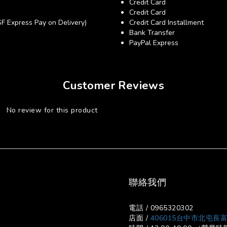
Credit Card
Credit Card
xpress Pay on Delivery)
Credit Card Installment
Bank Transfer
PayPal Express
Customer Reviews
No review for this product
聯絡我們
電話 / 0965320302
店面 /
406015台中市北屯長富