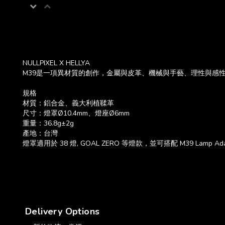
NULLPIXEL X HELLYA
M39是一項異材質的創作，金屬與皮革、機械與手藝、理性與感性
規格
材質：鋁合金、義大利植鞣革
尺寸：燈罩Ø10.4mm、燈座Ø6mm
重量：36.8g±2g
產地：台灣
燈罩適用於 38 燈, GOAL ZERO 等燈款，並可搭配 M39 Lamp A
Delivery Options