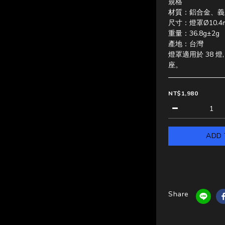
規格
材質：鋁合金、義
尺寸：燈罩Ø10.4
重量：36.8g±2g
產地：台灣
燈罩適用於 38 燈,
座。
NT$1,980
ADD 
Share