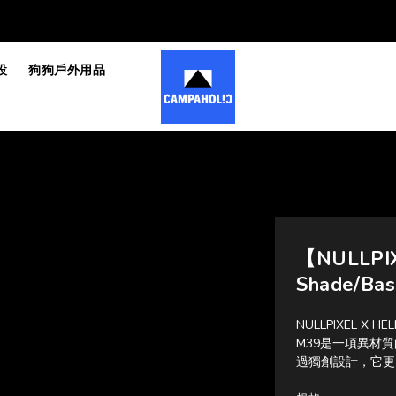
設
狗狗戶外用品
【NULLPIX
Shade/Ba
NULLPIXEL X HEL
M39是一項異材
過獨創設計，它更同