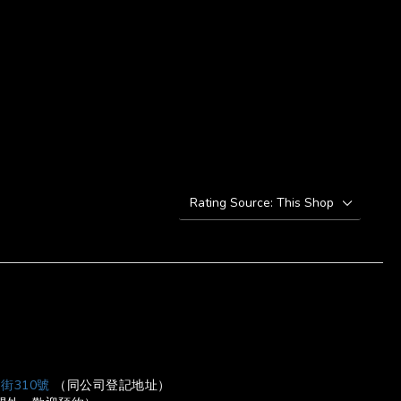
BUY NOW
街310號
（同公司登記地址）