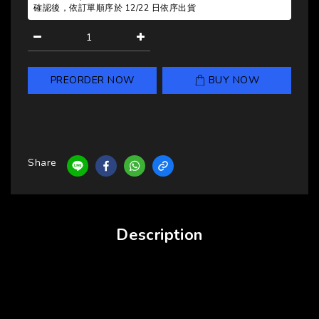
確認後，依訂單順序於 12/22 日依序出貨
PREORDER NOW
BUY NOW
Share
Description
讓光，在空間裡自由搖曳。 這是一盞能「把玩」的
燈，也是啟動新年運勢的開關。
CAMPAHOLIC 始終認為，燈光是氛圍的指揮家。而這