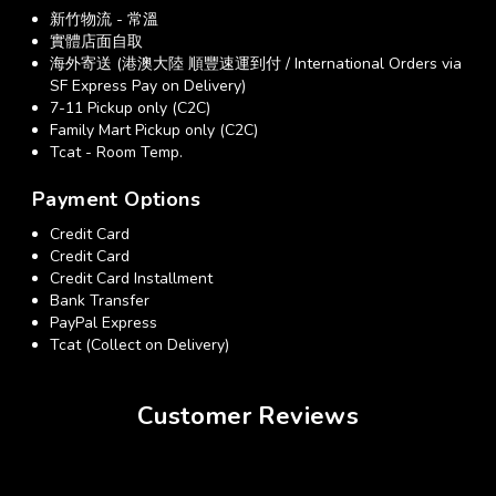
新竹物流 - 常溫
實體店面自取
海外寄送 (港澳大陸 順豐速運到付 / International Orders via
SF Express Pay on Delivery)
7-11 Pickup only (C2C)
Family Mart Pickup only (C2C)
Tcat - Room Temp.
Payment Options
Credit Card
Credit Card
Credit Card Installment
Bank Transfer
PayPal Express
Tcat (Collect on Delivery)
Customer Reviews