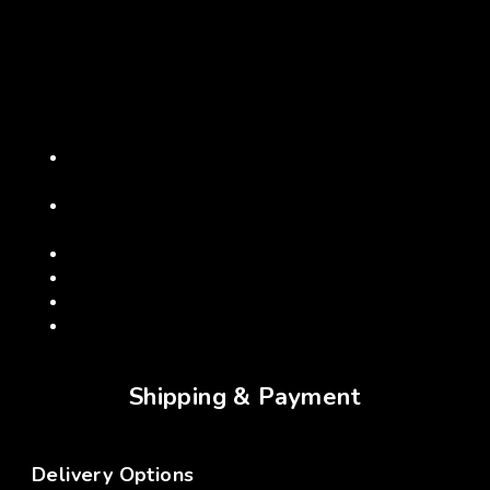
式，喚醒生活中的好運磁場。
無論是在山林間的微醺時刻，或是城市裡的辦公桌前，
「來財」都是您最溫暖、也最富足的陪伴。
規格詳情：
聯名品牌： Packup Outdoor × STAY WORKS
× 38explore
套組內容： 達摩 38燈 + 不倒翁底座 + 專屬收
納袋
材質： 鋁合金陽極黑 / 碳鋼粉體黑
底座尺寸： 直徑 76mm / 高度 52mm
重量： 610g (極佳的手感份量)
預計出貨： 12/22 起依訂單順序出貨
Shipping & Payment
Delivery Options