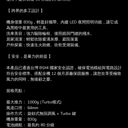
【 跨界的多工設計 】
機身僅重 830g，輕盈好攜帶。內建 LED 夜間照明功能，讓它成
為黑暗中最實用的工具。
洗車美容：強力驅除輪框、後照鏡與門縫的殘水。
居家清潔：輕鬆吹除窗溝灰塵、庭院落葉
戶外探索：快速生火助燃、吹乾受潮裝備。
【 安全，是暴力的前提 】
本產品已通過台灣 BSMI 國家安全認證，確保電池模組與電路設計
符合安全標準。搭配全機 12 個月原廠保固服務，讓您在享受極致
風力的同時，無後顧之憂。
規格亮點：
最大推力： 1000g (Turbo模式)
風道口徑： 64mm
操作方式： 旋鈕式無段調風 + Turbo 鍵
機身重量： 830g
電池續航： 最長約 80 分鐘