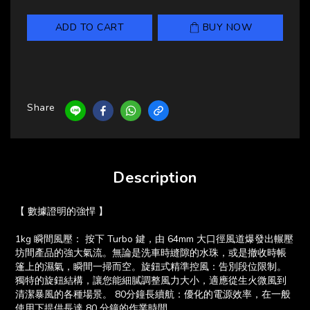
ADD TO CART
BUY NOW
Share
Description
【 數據證明的強悍 】
1kg 瞬間風壓： 按下 Turbo 鍵，由 64mm 大口徑風道爆發出輾壓
坊間產品的強大氣流。無論是洗車時縫隙的水珠，或是撤收時帳
篷上的濕氣，瞬間一掃而空。旋鈕式精準控風：告別段位限制。
獨特的旋鈕結構，讓您能細膩調整風力大小，適應從生火微風到
清潔暴風的各種場景。 80分鐘長續航：優化的電源效率，在一般
使用下提供長達 80 分鐘的作業時間。