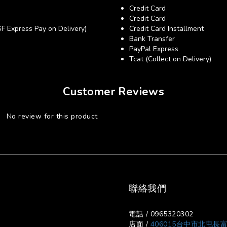
Credit Card
Credit Card
xpress Pay on Delivery)
Credit Card Installment
Bank Transfer
PayPal Express
Tcat (Collect on Delivery)
Customer Reviews
No review for this product
聯絡我們
電話 / 0965320302
店面 /
406015台中市北屯長富