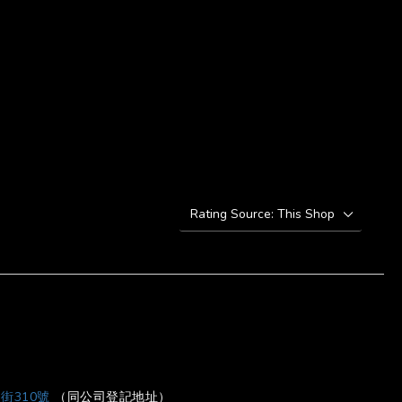
BUY NOW
街310號
（同公司登記地址）