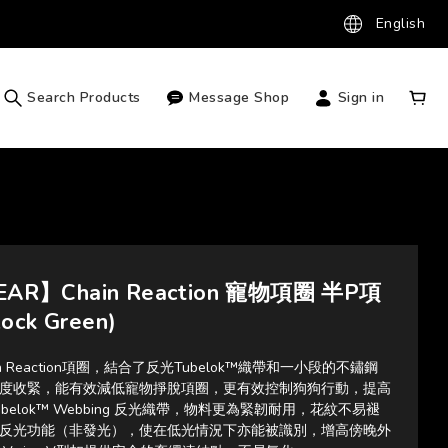
English
Search Products
Message Shop
Sign in
AR】Chain Reaction 寵物項圈 半P項
Rock Green)
ain Reaction項圈，結合了反光Tubelok™織帶和一小段的不鏽鋼
度收緊，能有效減低寵物掙脫項圈，更有效控制狗狗行動，提高
belok™ Webbing 反光織帶，物料更為緊韌耐用，花紋不易褪
反光功能（非發光），使在低光情況下亦能被識別，增高傍晚外