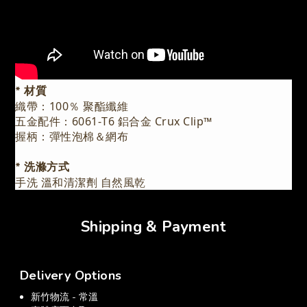
* 材質
織帶：100％ 聚酯纖維
五金配件：6061-T6 鋁合金 Crux Clip™️
握柄：彈性泡棉＆網布
* 洗滌方式
手洗 溫和清潔劑 自然風乾
Shipping & Payment
Delivery Options
新竹物流 - 常溫