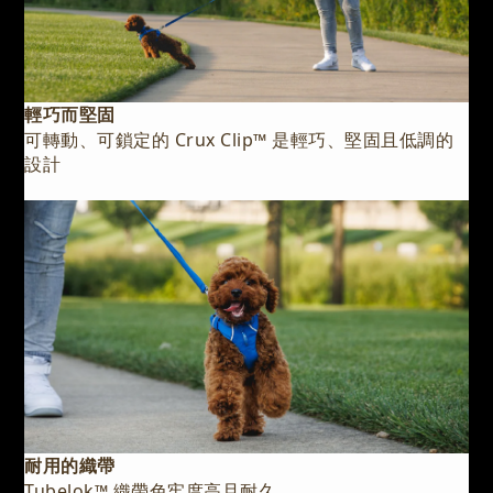
輕巧而堅固
可轉動、可鎖定的 Crux Clip™️ 是輕巧、堅固且低調的
設計
耐用的織帶
Tubelok™️ 織帶色牢度高且耐久。