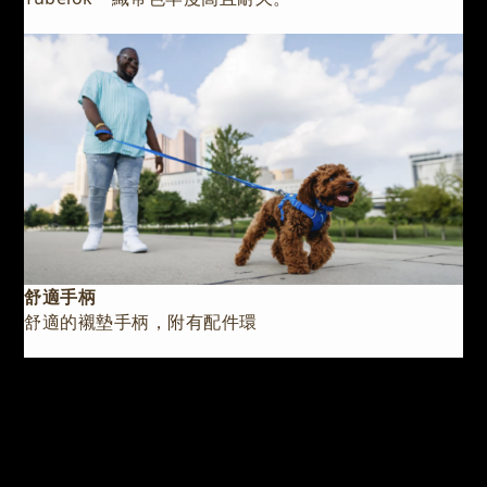
舒適手柄
舒適的襯墊手柄，附有配件環