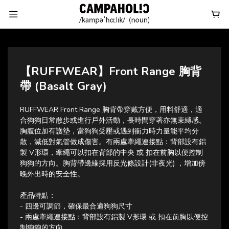
【RUFFWEAR】Front Range 胸背
帶 (Basalt Gray)
RUFFWEAR Front Range 胸背帶穿戴方便，用料舒適，適
合狗狗日常散歩或進行戶外活動，長時間穿著亦無束縛感。
胸腹位加有護墊，當狗狗受壓或遇到衝力時力量能平均分
散，減低對氣管做成傷害。有兩處牽繩連接點：背部設有鋁
製 V形環，牽繩可以扣在背部的中央 或 扣在前胸以便控制
狗狗的方向。胸背帶邊緣採用反光條設計(非夜光) ，增加傍
晚外出時的安全性。
產品特點：
- 四邊可調節，確保最合適狗狗尺寸
- 兩處牽繩連接點：背部設有鋁製 V形環 或 扣在前胸以便控
制狗狗的方向