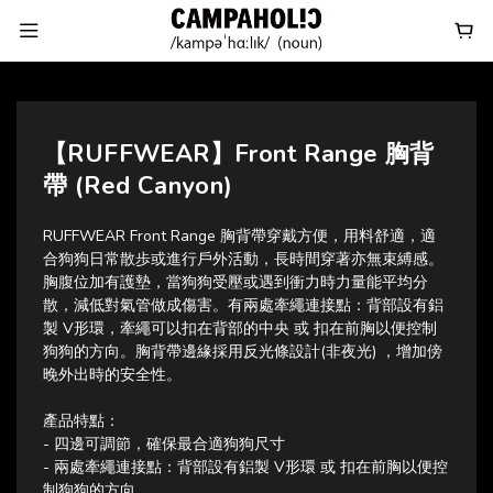
【RUFFWEAR】Front Range 胸背
帶 (Red Canyon)
RUFFWEAR Front Range 胸背帶穿戴方便，用料舒適，適
合狗狗日常散歩或進行戶外活動，長時間穿著亦無束縛感。
胸腹位加有護墊，當狗狗受壓或遇到衝力時力量能平均分
散，減低對氣管做成傷害。有兩處牽繩連接點：背部設有鋁
製 V形環，牽繩可以扣在背部的中央 或 扣在前胸以便控制
狗狗的方向。胸背帶邊緣採用反光條設計(非夜光) ，增加傍
晚外出時的安全性。
產品特點：
- 四邊可調節，確保最合適狗狗尺寸
- 兩處牽繩連接點：背部設有鋁製 V形環 或 扣在前胸以便控
制狗狗的方向