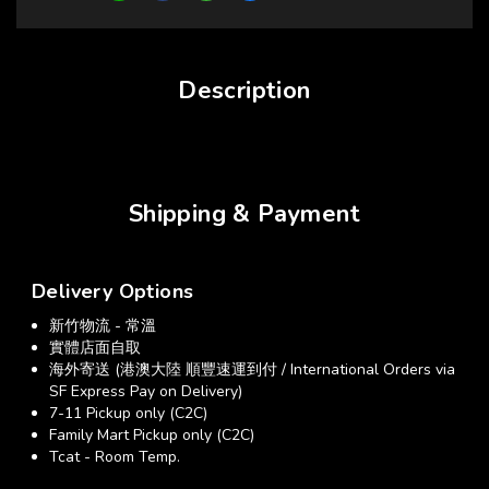
Description
Shipping & Payment
Delivery Options
新竹物流 - 常溫
實體店面自取
海外寄送 (港澳大陸 順豐速運到付 / International Orders via
SF Express Pay on Delivery)
7-11 Pickup only (C2C)
Family Mart Pickup only (C2C)
Tcat - Room Temp.