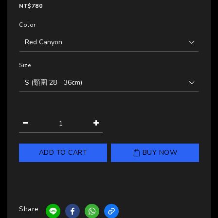
NT$780
Color
Size
ADD TO CART
BUY NOW
Share