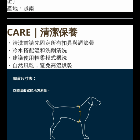
證）
產地：越南
CARE｜清潔保養
・清洗前請先固定所有扣具與調節帶
・冷水搭配溫和洗劑清洗
・建議使用輕柔模式機洗
・自然風乾，避免高溫烘乾