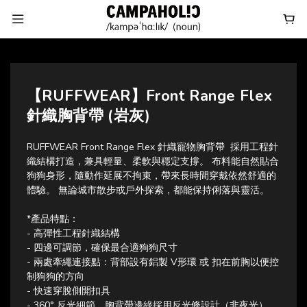
【RUFFWEAR】Front Range Flex
針織胸背帶 (岩灰)
RUFFWEAR Front Range Flex 針織寵物胸背帶  採用工程針
織結構打造，兼具輕量、柔軟與穩定支撐。 布料能自然貼合
狗狗身形，隨動作延展不拘束，帶來長時間穿戴依然舒適的
體驗。 無論城市散步或戶外探索，都能保持俐落與靈活。
*產品特點：
- 高彈性工程針織結構
- 四邊可調節，確保最合適狗狗尺寸
- 兩處牽繩連接點：背部設有鋁製 V形環 或 扣在前胸以便控
制狗狗的方向
- 快速穿脫側開扣具
- 360° 反光細節，胸背帶邊綠採用反光條設計（非夜光），