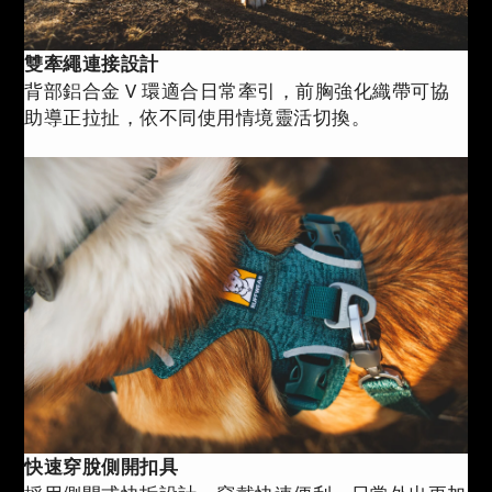
雙牽繩連接設計
背部鋁合金 V 環適合日常牽引，前胸強化織帶可協
助導正拉扯，依不同使用情境靈活切換。
快速穿脫側開扣具