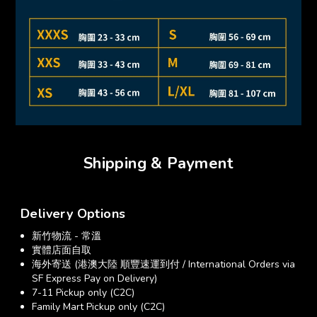
Shipping & Payment
Delivery Options
新竹物流 - 常溫
實體店面自取
海外寄送 (港澳大陸 順豐速運到付 / International Orders via
SF Express Pay on Delivery)
7-11 Pickup only (C2C)
Family Mart Pickup only (C2C)