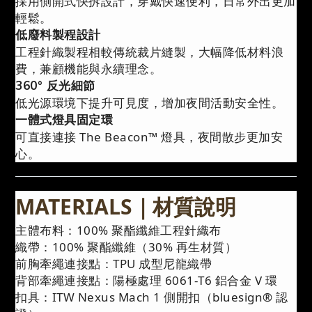
採用側開式快拆設計，穿戴快速便利，日常外出更加
輕鬆。
低廢料製程設計
工程針織製程相較傳統裁片縫製，大幅降低材料浪
費，兼顧機能與永續理念。
360° 反光細節
低光源環境下提升可見度，增加夜間活動安全性。
一體式燈具固定環
可直接連接 The Beacon™ 燈具，夜間散步更加安
心。
MATERIALS｜材質說明
主體布料：100% 聚酯纖維工程針織布
織帶：100% 聚酯纖維（30% 再生材質）
前胸牽繩連接點：TPU 成型尼龍織帶
背部牽繩連接點：陽極處理 6061-T6 鋁合金 V 環
扣具：ITW Nexus Mach 1 側開扣（bluesign® 認