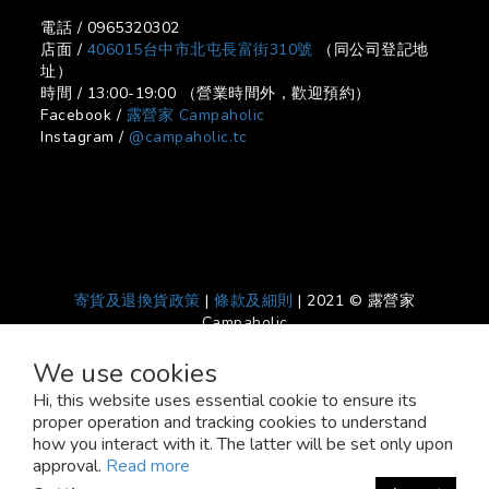
電話 / 0965320302
店面 /
406015台中市北屯長富街310號
（同公司登記地
址）
時間 / 13:00-19:00 （營業時間外，歡迎預約）
Facebook /
露營家 Campaholic
Instagram /
@campaholic.tc
寄貨及退換貨政策
|
條款及細則
| 2021 © 露營家
Campaholic
We use cookies
Hi, this website uses essential cookie to ensure its
proper operation and tracking cookies to understand
how you interact with it. The latter will be set only upon
approval.
Read more