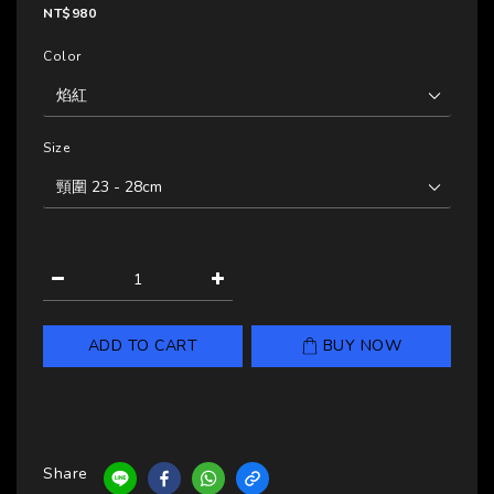
NT$980
Color
Size
ADD TO CART
BUY NOW
Share