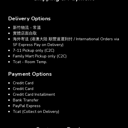
Delivery Options
新竹物流 - 常溫
實體店面自取
海外寄送 (港澳大陸 順豐速運到付 / International Orders via
SF Express Pay on Delivery)
7-11 Pickup only (C2C)
Family Mart Pickup only (C2C)
Tcat - Room Temp.
Payment Options
Credit Card
Credit Card
Credit Card Installment
Bank Transfer
PayPal Express
Tcat (Collect on Delivery)