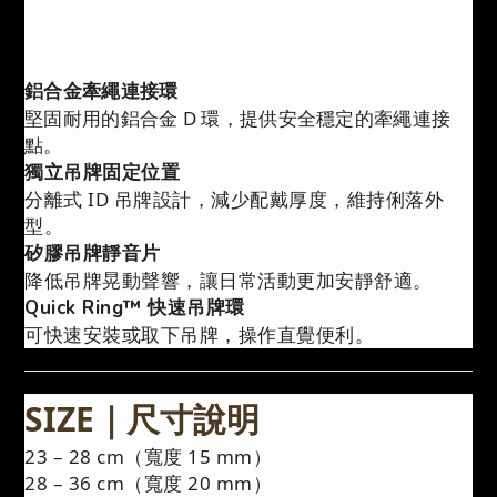
鋁合金牽繩連接環
堅固耐用的鋁合金 D 環，提供安全穩定的牽繩連接
點。
獨立吊牌固定位置
分離式 ID 吊牌設計，減少配戴厚度，維持俐落外
型。
矽膠吊牌靜音片
降低吊牌晃動聲響，讓日常活動更加安靜舒適。
Quick Ring™ 快速吊牌環
可快速安裝或取下吊牌，操作直覺便利。
SIZE｜尺寸說明
23 – 28 cm（寬度 15 mm）
28 – 36 cm（寬度 20 mm）