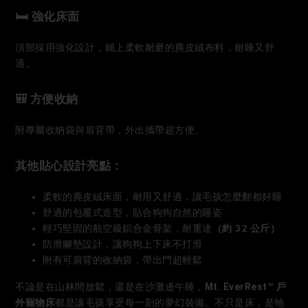
🛏 強化床面
頂部採用強化設計，鋪上柔軟耐磨的麂皮絨布料，耐睡又舒
適。
🎒 方便收納
附專屬收納袋與肩背帶，外出攜帶超方便。
其他貼心設計亮點：
柔軟的麂皮絨床面，耐用又舒適，讓毛孩怎麼翻都好睡
舒適的包覆式造型，貼合狗狗自然的睡姿
輕巧堅固的航空級鋁合金骨架，耐重達
（約 32 公斤）
防滑腳墊設計，讓狗狗上下床不打滑
附有可肩背的收納袋，帶出門超輕鬆
不論是在山林間放鬆，還是在沙灘邊午睡，
Mt. EverRest™ 戶
外寵物床
都是讓毛孩享受每一刻的夢幻裝備。不只是床，是牠