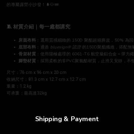
的專屬露營小沙發！🌲🐶💤
🧵 材質介紹｜每一處都講究
床面布料
：選用質感細緻的 150D 聚酯超細麂皮，50%
底部布料
：通過 
bluesign® 認證
 的150D聚酯纖維，搭配
骨架材質
：使用陽極處理的 6061-T6 航空級鋁合金＋
腳墊材質
：採用柔軟的非PVC聚氨酯材質，止滑又安靜，不
尺寸：76 cm x 96 cm x 20 cm
收納尺寸：81.3 cm x 12.7 cm x 12.7 cm
重量：1.2 kg
可承重：最高達32kg
Shipping & Payment