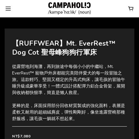
【RUFFWEAR】Mt. EverRest™
Dog Cot 聖母峰狗狗行軍床
從露營地到海灘，再到旅途中每個小小的中繼站，Mt. 
EverRest™ 寵物戶外床都能完美陪伴愛犬的每一段冒險之
旅。這款輕巧、堅固又穩定的升高式狗床，讓毛孩的冒險午
睡升級成豪華享受！一體式設計搭配彈力鋁合金骨架，展開
與收納都快狠準，簡直是懶人救星。
更棒的是，床面採用部分回收材質製成的強化面料，表層是
柔軟又耐用的超細絨麂皮，彈性剛剛好，像坐進露營椅那種
舒服感，讓毛孩一躺就不想起來。
NT$7,080