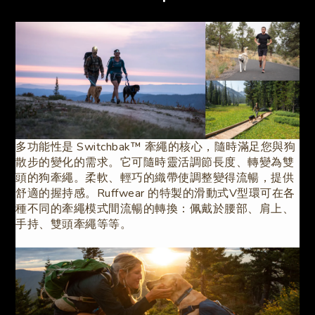
多功能性是 Switchbak™ 牽繩的核心，隨時滿足您與狗
散步的變化的需求。它可隨時靈活調節長度、轉變為雙
頭的狗牽繩。柔軟、輕巧的織帶使調整變得流暢，提供
舒適的握持感。Ruffwear 的特製的滑動式V型環可在各
種不同的牽繩模式間流暢的轉換：佩戴於腰部、肩上、
手持、雙頭牽繩等等。