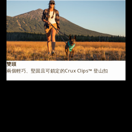
雙頭
兩個輕巧、堅固且可鎖定的Crux Clips™️ 登山扣