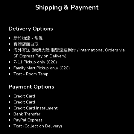
Shipping & Payment
Delivery Options
新竹物流 - 常溫
實體店面自取
海外寄送 (港澳大陸 順豐速運到付 / International Orders via
SF Express Pay on Delivery)
7-11 Pickup only (C2C)
Family Mart Pickup only (C2C)
Tcat - Room Temp.
Payment Options
Credit Card
Credit Card
Credit Card Installment
Bank Transfer
PayPal Express
Tcat (Collect on Delivery)