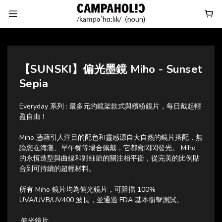
【SUNSKI】偏光墨鏡 Miho - Sunset
Sepia
Everyday 系列 : 最多元的鏡架款式與繽紛鏡片，每日戴起輕
盈自由！
Miho 憑藉引人注目的配色和靈感源自大自然的鏡片搭配，無
論您在海灘、早午餐等場合佩戴，它都會閃閃發光。 Miho 
的永恆造型與曲線和對細節的關注相平衡，從完美的比例貼
合到可持續的超輕材料。
所有 Miho 鏡片均為偏光鏡片，可阻擋 100% 
UVA/UVB/UV400 波長，並通過 FDA 基本衝擊測試。
·偏光鏡片