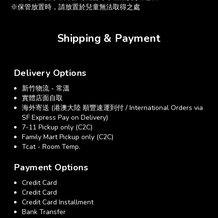
※保管放置時，請放置於兒童無法取得之處
Shipping & Payment
Delivery Options
新竹物流 - 常溫
實體店面自取
海外寄送 (港澳大陸 順豐速運到付 / International Orders via
SF Express Pay on Delivery)
7-11 Pickup only (C2C)
Family Mart Pickup only (C2C)
Tcat - Room Temp.
Payment Options
Credit Card
Credit Card
Credit Card Installment
Bank Transfer