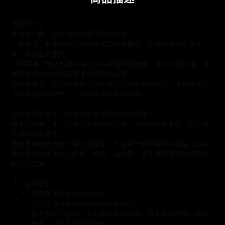
研磨劑介紹
像拋光一樣，使粗糙的表面平滑的過程。
一般來說，研磨劑有分為粉末或固體研磨劑，不鏽鋼產品在製造
時，會沾上研磨劑。
KINOX為了最大限度地減少沾有研磨劑的現象，加入特殊溶液，通
過流過電流的化學反應進行表面的處理。
電解研磨是以及高壓噴射小沙粒進行表面處理的方式，這種研磨方
法無需去除研磨劑，只需簡單清洗即可使用。
沒有使用研磨劑，但爲什麼會有黑色的東西呢？
很多人認為，第一次清洗不鏽鋼製品時，洗掉的黑色東西，就是衆
所周知的研磨劑。
經過電解拋光或打砂拋光的產品，不使用一般研磨劑的產品，但在
製作過程中也會沾上砂粉、粉塵、油分等，這些通過簡單的清洗就
能充分去除。
【注意事項】
是沒有使用研磨劑的產品。
首次使用時請仔細清洗後再做使用。
復古加工的設計，並不是光滑的表面，而是像有劃痕一樣的
表面，這不是瑕疵或瑕疵。