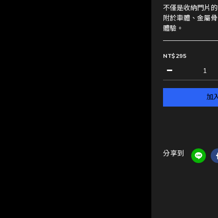
不僅是收納門片的
附於車體、金屬骨
體驗。
NT$295
加
分享到