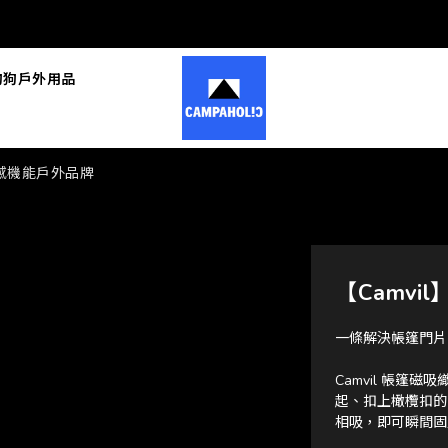
狗狗戶外用品
的質感機能戶外品牌
【Camvi
一條解決帳篷門片
Camvil 帳
起、扣上橄欖扣的
相吸，即可瞬間固