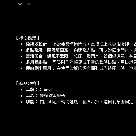
【 核心優勢 】
免捲收設計
： 不需要費時捲門片，直接往上收攏相吸即可
多點磁吸｜隨吸隨固定
： 內建磁力點，可快速固定門片、
靈活開合｜通風不受限
： 想開一點門片、留個縫透氣，甚
多用途掛點
： 可吸附作為帳篷或車露的臨時掛點，吊掛燈
煙囪側出應用
： 在使用柴爐的煙囪開孔或側邊開口時，也
【 商品規格 】
品牌
： Camvil
品名
： 帳篷磁吸織帶
功能
： 門片固定、輔助通風、裝備吊掛、煙囪孔布面固定