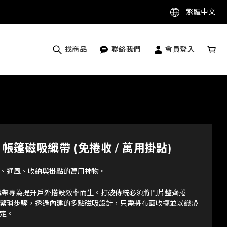
繁體中文
找商品
聯絡我們
會員登入
l】帳篷磁吸織帶 (免捲收 / 萬用掛點)
、通風、收納與掛點的萬用神物。
篷磁吸織帶專為提升戶外搭設效率而生。打破傳統必須將門片整齊捲
繁瑣步驟，透過內建的多點磁吸設計，只需將布面收攏並以織帶
定。