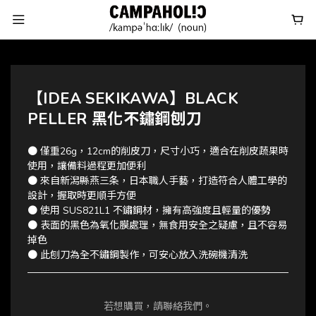
【IDEA SEKIKAWA】BLACK
PELLER 黑化不鏽鋼刨刀
● 僅重26g，12cm的削皮刀，尺寸小巧，適合在削皮蔬果時
使用，讓備料過程更加便利
● 來自新潟縣燕三条，日本職人手藝，打造符合人體工學的
設計，握取時更順手方便
● 使用 SUS821L1 不鏽鋼材，擁有高強度且輕量的優勢
● 表面的黑色為氧化膜處理，無食用安全之疑慮，且不容易
掉色
● 此刨刀為全不鏽鋼製作，可安心放入洗碗機清洗
若想購買，請聯絡我們。