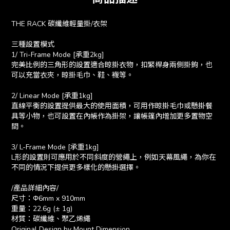
THE RACK 碳纖維輕量掛/衣架
三種設置模式
1/ Tri-Frame Mode [承重2kg]
完美比例的三角形的設置適合晾掛衣物，扣緊桿身兩側掛鉤，也
可以充當衣夾，晾掛毛巾、鞋、襪等。
2/ Linear Mode [承重1kg]
直線平衡的設置提供最大的使用面積，可用作晾掛毛巾或懸掛餐
具等小物，也可設置在內帳作為掛架，讓帳篷內增加更多置物空
間。
3/ L-Frame Mode [承重1kg]
L形的設置則可應用於不同斜度的營繩上，例如天幕風繩，為你在
不同的情況下提供更多樣化的懸掛選擇。
/產品詳細內容/
尺寸：Φ6mm x 910mm
重量：22.6g (± 1g)
材質：碳纖維、聚乙烯繩
Original Design by Mount Dimension