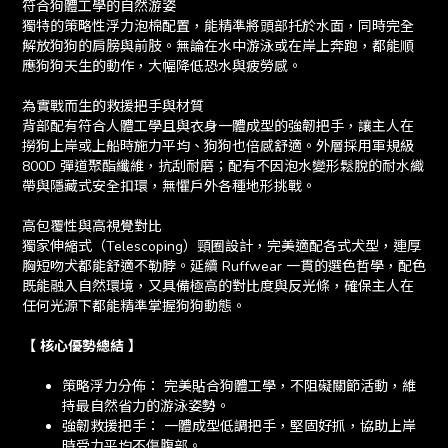
符合狗體工學的自然游姿
獨特的策略性浮力泡棉配置，能精準將頭部托於水面，同時完全
解放狗狗的肩膀與前肢。無論在水中游泳或在岸上奔跑，都能順
應狗狗天生的動作，大幅降低恐水與疲勞感。
為實戰而生的救援把手與材質
背部配有符合人體工學且與衣身一體成型的強韌把手，讓主人在
撈狗上岸或上船時施力平均、狗狗也倍感舒適。外層採用軍規級
800D 彈道聚酯纖維，抗刮耐磨；配有不因泡水變形鬆脫的耐水織
帶與隱藏式安全扣環，無懼戶外各種地形挑戰。
高包覆性與高視覺對比
獨家伸縮式（Telescoping）頸圈設計，完美適配各式犬型，連厚
胸短吻犬都能舒適不勒脖。延續 Ruffwear 一貫的選色哲學，配色
既能融入自然環境，又具備極高的對比度與反光條，確保主人在
任何光源下都能精準掌握狗狗動態。
【 核心優勢總結 】
策略浮力分佈： 完美貼合狗體工學，不阻礙關節活動，維
持最自然省力的游泳姿勢。
強韌救援把手： 一體成型低調把手，堅固好抓，協助上岸
時受力平均不傷腹部。