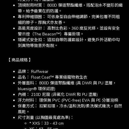
頂規耐用材質： 800D 彈道聚酯纖維，搭配泡水不變形的織
帶，給予最實在的防護。
專利伸縮頸圈： 可依身型自由伸縮調節，完美包覆不同粗
細的脖子，厚胸犬亦友善。
高能見度設計： 高對比色彩、360 度反光條，並設有安全
警示燈（The Beacon™）專屬掛環。
隱藏式安全扣： 插扣自帶防護套設計，避免戶外活動中勾
到異物導致意外鬆脫。
【 商品規格 】
品牌： Ruffwear
品名： Float Coat™ 專業級寵物救生衣
外層面料： 800D 彈道聚酯纖維 (具 DWR 與 PU 塗層，
bluesign® 環保認證)
內襯： 210D 尼龍 (非氟化 DWR 和 PU 塗層)
浮力材料： 環保無 PVC (PVC-free) EVA 與 PE 分層泡棉
保養方式： 扣緊扣環，冷水/溫和洗劑/柔洗模式機洗，自然
風乾。
尺寸測量 (以胸圍最寬處為準)：
* XXS：33 - 43 cm