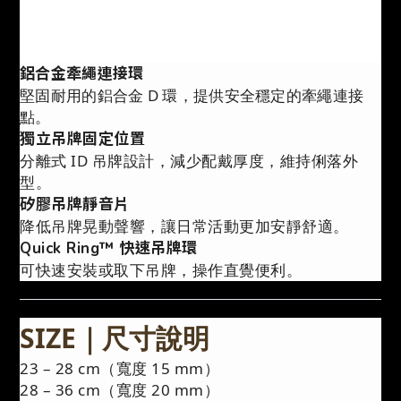
鋁合金牽繩連接環
堅固耐用的鋁合金 D 環，提供安全穩定的牽繩連接
點。
獨立吊牌固定位置
分離式 ID 吊牌設計，減少配戴厚度，維持俐落外
型。
矽膠吊牌靜音片
降低吊牌晃動聲響，讓日常活動更加安靜舒適。
Quick Ring™ 快速吊牌環
可快速安裝或取下吊牌，操作直覺便利。
SIZE｜尺寸說明
23 – 28 cm（寬度 15 mm）
28 – 36 cm（寬度 20 mm）