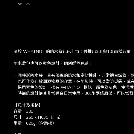
屬於 WHATNOT 的防水背包已上市！共推出30L與10L兩種容量
防水背包也可以素色設計，個別鮮艷色系！
－圓柱形防水袋，具有優異的防水和密封性能，非常適合露營、
－也可作為存放潮濕物品的容器，在防災時，可以當防災袋，或
－採用素色的設計，帶有 WHATNOT 標誌，顏色為灰色，使污
－時尚的設計使其非常適合日常使用，30L附兩條肩帶，可以當背
【尺寸及規格】
容量：30L
尺寸：260 × H630（mm）
重量：620g（含肩帶）