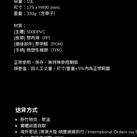
容量：10L
尺寸：175 x H490 (mm)
重量：330g（含帶子）
材質：
[主體] 500DPVC
[皮帶] 聚丙烯（PP）
[連接部件] 聚甲醛（POM）
[手柄] 熱塑性橡膠（TPR）
正常使用、保存，無特殊使用期限
誤差值：因人工丈量，尺寸/重量±5％內為正常範圍
送貨方式
新竹物流 - 常溫
實體店面自取
海外寄送 (港澳大陸 順豐速運到付 / International Orders via SF E