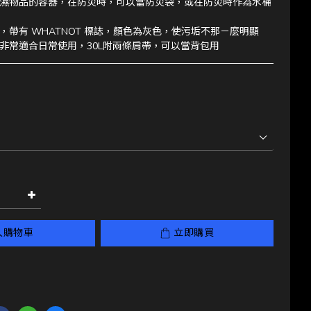
濕物品的容器，在防災時，可以當防災袋，或在防災時作為水桶
，帶有 WHATNOT 標誌，顏色為灰色，使污垢不那－麼明顯
非常適合日常使用，30L附兩條肩帶，可以當背包用
入購物車
立即購買