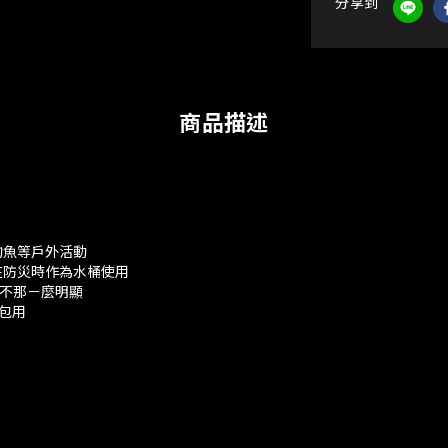
分享到
商品描述
釣魚等戶外活動
在防災時作為水桶使用
垢不那－麼明顯
包用