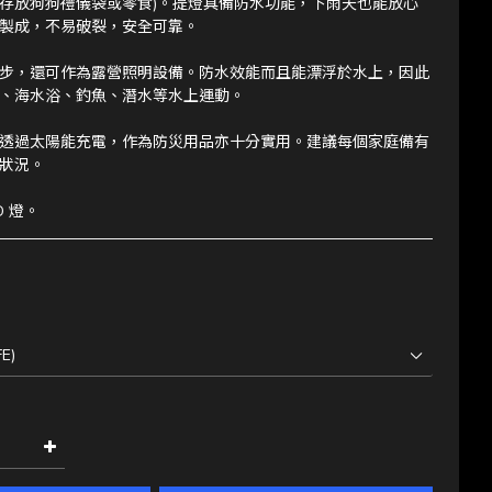
存放狗狗禮儀袋或零食)。提燈具備防水功能，下雨天也能放心
製成，不易破裂，安全可靠。
步，還可作為露營照明設備。防水效能而且能漂浮於水上，因此
、海水浴、釣魚、潛水等水上運動。
可透過太陽能充電，作為防災用品亦十分實用。建議每個家庭備有
狀況。
D 燈。