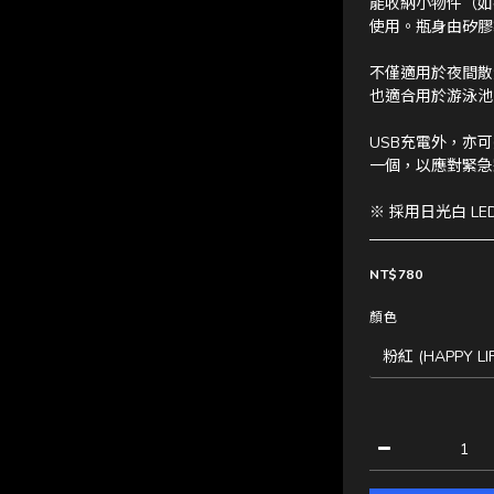
能收納小物件（如
使用。瓶身由矽膠
不僅適用於夜間散
也適合用於游泳池
USB充電外，亦
一個，以應對緊急
※ 採用日光白 LE
NT$780
顏色