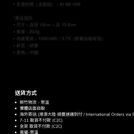
• 充電時間（太陽能）：約 48 小時
*產品資訊
• 尺寸：直徑 10cm × 高 13.5cm
• 重量：200g
• 內建電池：1000mAh / 3.7V（鋰聚合物電池）
• 材質：矽膠
• 產地：中國
送貨方式
新竹物流 - 常溫
實體店面自取
海外寄送 (港澳大陸 順豐速運到付 / International Orders via SF E
7-11 取貨不付款 (C2C)
全家 取貨不付款 (C2C)
黑貓-常溫